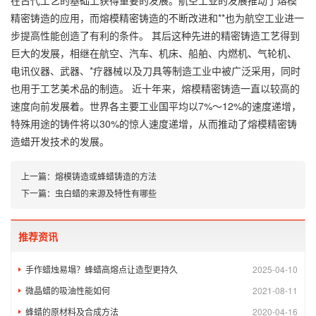
在古代工艺的基础上获得重要的发展。航空工业的发展推动了熔模
精密铸造的应用，而熔模精密铸造的不断改进和**也为航空工业进一
步提高性能创造了有利的条件。 其后这种先进的精密铸造工艺得到
巨大的发展，相继在航空、汽车、机床、船舶、内燃机、气轮机、
电讯仪器、武器、*疗器械以及刀具等制造工业中被广泛采用，同时
也用于工艺美术品的制造。 近十年来，熔模精密铸造一直以较高的
速度向前发展着。世界各主要工业国平均以7%～12%的速度递增，
特殊用途的铸件将以30%的惊人速度递增，从而推动了熔模精密铸
造蜡开发技术的发展。
上一篇：
熔模铸造或蜂蜡铸造的方法
下一篇：
虫白蜡的来源及特性有哪些
推荐资讯
手作蜡烛易塌？蜂蜡高熔点让造型更持久
2025-04-10
微晶蜡的吸油性能如何
2021-08-11
蜂蜡的原材料及合成方法
2020-04-16