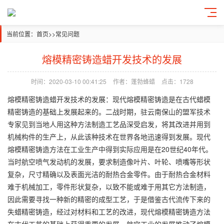
当前位置：
首页
>>
常见问题
熔模精密铸造蜡开发技术的发展
时间：2020-03-10 00:41:25
作者：蓬勃蜂蜡
点击：1728
熔模精密铸造蜡开发技术的发展：现代熔模精密铸造是在古代蜡模
精密铸造的基础上发展起来的。二战时期，驻云南保山的盟军技术
专家见到当地人用这种方法制造工艺品深受启发，将其改进并用到
机械构件的生产上，从此该种技术在世界各地迅速得到发展。现代
熔模精密铸造方法在工业生产中得到实际应用是在20世纪40年代。
当时航空喷气发动机的发展，要求制造像叶片、叶轮、喷嘴等形状
复杂，尺寸精确以及表面光洁的耐热合金零件。由于耐热合金材料
难于机械加工，零件形状复杂，以致不能或难于用其它方法制造，
因此需要寻找一种新的精密的成型工艺，于是借鉴古代流传下来的
失蜡精密铸造，经过对材料和工艺的改进，现代熔模精密铸造方法