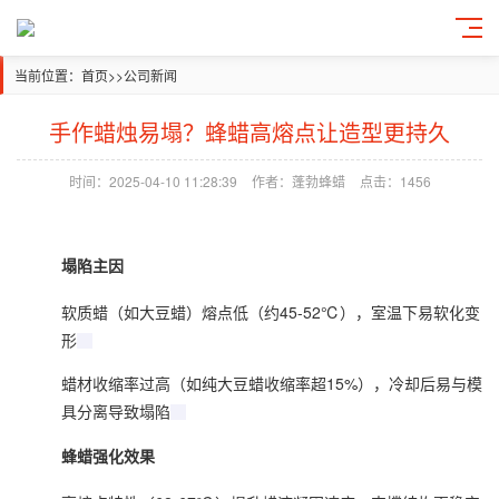
当前位置：
首页
>>
公司新闻
手作蜡烛易塌？蜂蜡高熔点让造型更持久
时间：2025-04-10 11:28:39
作者：蓬勃蜂蜡
点击：1456
塌陷主因
软质蜡（如大豆蜡）熔点低（约45-52℃），室温下易软化变
形‌
蜡材收缩率过高（如纯大豆蜡收缩率超15%），冷却后易与模
具分离导致塌陷‌
蜂蜡
强化效果