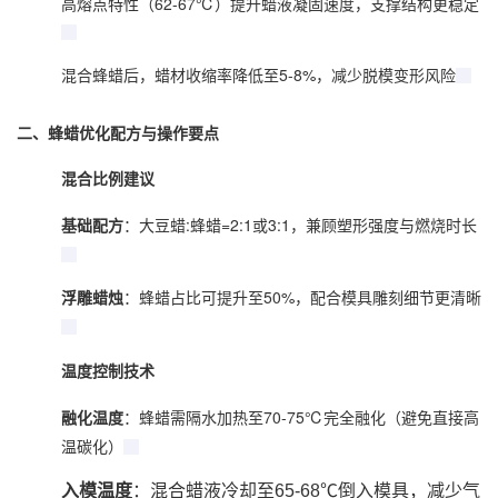
高熔点特性（62-67℃）提升蜡液凝固速度，支撑结构更稳定‌
混合
蜂蜡
后，蜡材收缩率降低至5-8%，减少脱模变形风险‌
二、
蜂蜡
优化配方与操作要点
混合比例建议
‌：大豆蜡:
蜂蜡
=2:1或3:1，兼顾塑形强度与燃烧时长‌
基础配方
‌：
蜂蜡
占比可提升至50%，配合模具雕刻细节更清晰‌
浮雕蜡烛
温度控制技术
‌：蜂蜡需隔水加热至70-75℃完全融化（避免直接高
融化温度
温碳化）‌
入模温度
‌：混合蜡液冷却至65-68℃倒入模具，减少气