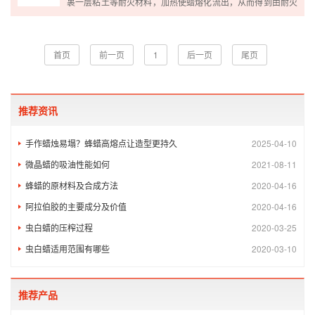
裹一层粘土等耐火材料，加热使蜡熔化流出，从而得到由耐火
材料形成的空壳，再将金属熔化后灌入空壳，待金属冷却后将
耐
首页
前一页
1
后一页
尾页
推荐资讯
手作蜡烛易塌？蜂蜡高熔点让造型更持久
2025-04-10
微晶蜡的吸油性能如何
2021-08-11
蜂蜡的原材料及合成方法
2020-04-16
阿拉伯胶的主要成分及价值
2020-04-16
虫白蜡的压榨过程
2020-03-25
虫白蜡适用范围有哪些
2020-03-10
推荐产品