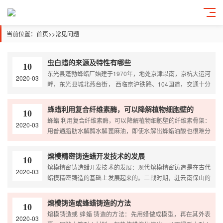
当前位置：
首页
>>
常见问题
虫白蜡的来源及特性有哪些
10
东光县蓬勃蜂蜡厂始建于1970年，地处京津以南，京杭大运河
2020-03
畔，东光县城北燕台街， 西临京沪铁路、104国道，交通十分
便利。 1、来源 虫白蜡 是雄性白蜡虫的幼虫在生长过程中所分
泌
蜂蜡利用复合纤维素酶，可以降解植物细胞壁的
10
蜂蜡 利用复合纤维素酶，可以降解植物细胞壁的纤维素骨架：
2020-03
用普通脂肪水解酶水解蓖麻油，即使水解岀蜂蜡油酸也很难分
离出来，不能得到纯浄净的蓖麻油酸。新的水解酶可以得到高
熔模精密铸造蜡开发技术的发展
10
熔模精密铸造蜡开发技术的发展：现代熔模精密铸造是在古代
2020-03
蜡模精密铸造的基础上发展起来的。二战时期，驻云南保山的
盟军技术专家见到当地人用这种方法制造工艺品深受启发，将
熔模铸造或蜂蜡铸造的方法
10
熔模铸造或 蜂蜡 铸造的方法：先用蜡做成模型，再在其外表
2020-03