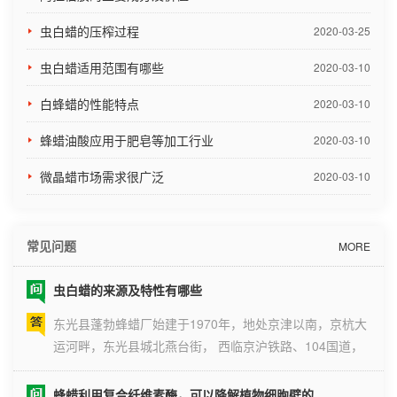
虫白蜡的压榨过程
2020-03-25
虫白蜡适用范围有哪些
2020-03-10
白蜂蜡的性能特点
2020-03-10
蜂蜡油酸应用于肥皂等加工行业
2020-03-10
微晶蜡市场需求很广泛
2020-03-10
常见问题
MORE
虫白蜡的来源及特性有哪些
东光县蓬勃蜂蜡厂始建于1970年，地处京津以南，京杭大
运河畔，东光县城北燕台街， 西临京沪铁路、104国道，
交通十分便利。 1、来源 虫白蜡 是雄性白蜡虫的幼虫在生
长过程中所分泌
蜂蜡利用复合纤维素酶，可以降解植物细胞壁的