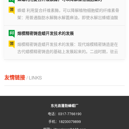
蜂蜡 利用复合纤维素酶，可以降解植物细胞壁的纤维素骨
架：用普通脂肪水解酶水解蓖麻油，即使水解岀蜂蜡油酸
也很难分离出来，不能得到纯浄净的蓖麻油酸。新的水解
酶可以得到高
熔模精密铸造蜡开发技术的发展
熔模精密铸造蜡开发技术的发展：现代熔模精密铸造是在
古代蜡模精密铸造的基础上发展起来的。二战时期，驻云
南保山的盟军技术专家见到当地人用这种方法制造工艺品
深受启发，将
熔模铸造或蜂蜡铸造的方法
友情链接
/ LINKS
熔模铸造或 蜂蜡 铸造的方法：先用蜡做成模型，再在其外
表裹一层粘土等耐火材料，加热使蜡熔化流出，从而得到
由耐火材料形成的空壳，再将金属熔化后灌入空壳，待金
属冷却后将耐
东光县蓬勃蜂蜡厂
电话：0317-7766190
手机：18230079899